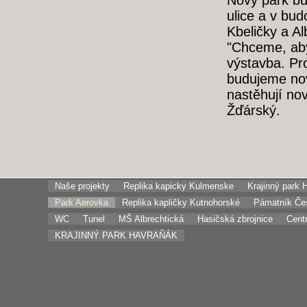
Nový park bu
ulice a v bu
Kbeličky a Al
"Chceme, aby
výstavba. Pro
budujeme nov
nastěhují nov
Žďárský.
Naše projekty
Replika kapicky Kulmenske
Krajinný park 
Park Aerovka
Replika kapličky Kutnohorské
Pámatník Čes
Na západním 
WC
Tunel
MŠ Albrechtická
Hasičská zbrojnice
Centr
jimž místní ř
KRAJINNÝ PARK HAVRAŇÁK
zastávky „Dů
zaměstnanců 
a Všejanská. 
obestavěna p