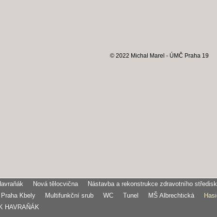
© 2022 Michal Marel - ÚMČ Praha 19
Havraňák
Nová tělocvična
Nástavba a rekonstrukce zdravotního středis
 Praha Kbely
Multifunkční srub
WC
Tunel
MŠ Albrechtická
Hasi
K HAVRAŇÁK