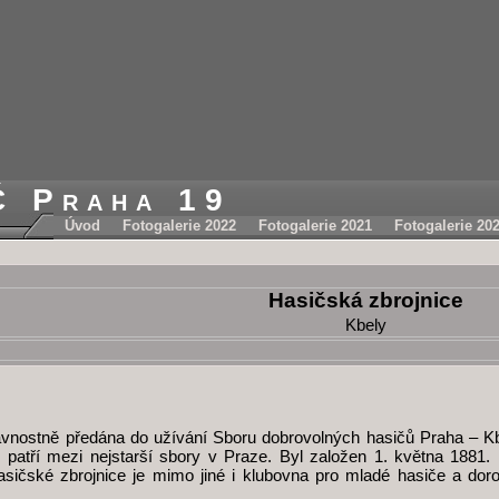
Č Praha 19
Úvod
Fotogalerie 2022
Fotogalerie 2021
Fotogalerie 20
Hasičská zbrojnice
Kbely
avnostně předána do užívání Sboru dobrovolných hasičů Praha – Kbe
patří mezi nejstarší sbory v Praze. Byl založen 1. května 1881. Has
ičské zbrojnice je mimo jiné i klubovna pro mladé hasiče a doro