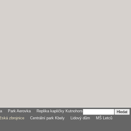
ka
Park Aerovka
Replika kapličky Kutnohorské
čská zbrojnice
Centrální park Kbely
Lidový dům
MŠ Letců