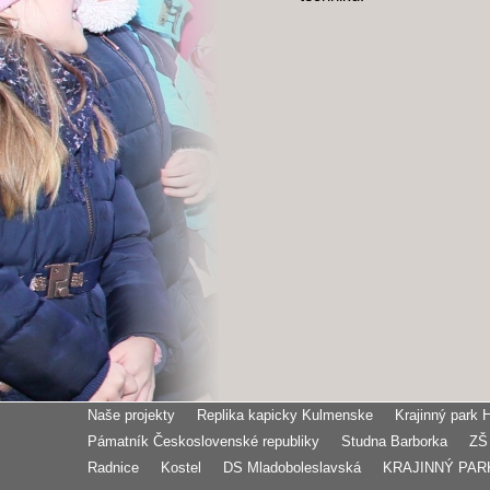
Naše projekty
Replika kapicky Kulmenske
Krajinný park 
Pámatník Československé republiky
Studna Barborka
ZŠ
Radnice
Kostel
DS Mladoboleslavská
KRAJINNÝ PAR