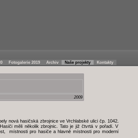
20
Fotogalerie 2019
Archiv
Naše projekty
Kontakty
2009
ly nová hasičská zbrojnice ve Vrchlabské ulici čp. 1042.
iči měli několik zbrojnic. Tato je již čtvrtá v pořadí. V
st, místnosti pro hasiče a hlavně místnosti pro moderní