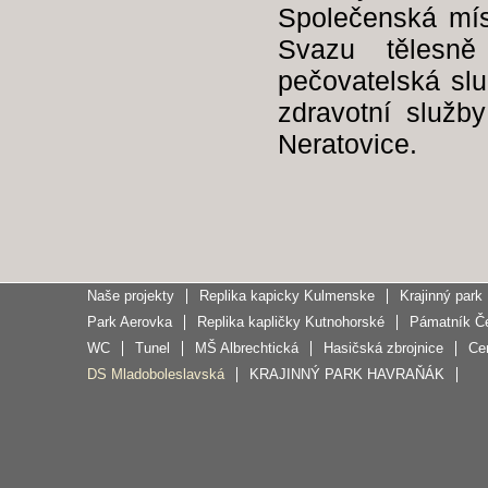
Společenská mís
Svazu tělesn
pečovatelská služ
zdravotní služb
Neratovice.
Naše projekty
Replika kapicky Kulmenske
Krajinný park
Park Aerovka
Replika kapličky Kutnohorské
Pámatník Če
WC
Tunel
MŠ Albrechtická
Hasičská zbrojnice
Cen
DS Mladoboleslavská
KRAJINNÝ PARK HAVRAŇÁK