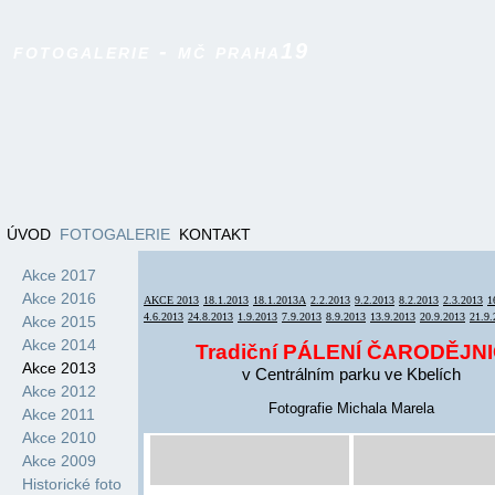
fotogalerie - mč praha19
ÚVOD
FOTOGALERIE
KONTAKT
Akce 2017
Akce 2016
AKCE 2013
18.1.2013
18.1.2013A
2.2.2013
9.2.2013
8.2.2013
2.3.2013
1
4.6.2013
24.8.2013
1.9.2013
7.9.2013
8.9.2013
13.9.2013
20.9.2013
21.9.
Akce 2015
Akce 2014
Tradiční PÁLENÍ ČARODĚJN
Akce 2013
v Centrálním parku ve Kbelích
Akce 2012
Fotografie Michala Marela
Akce 2011
Akce 2010
Akce 2009
Historické foto